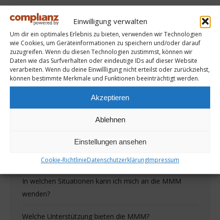
Einwilligung verwalten
Um dir ein optimales Erlebnis zu bieten, verwenden wir Technologien
wie Cookies, um Geräteinformationen zu speichern und/oder darauf
zuzugreifen. Wenn du diesen Technologien zustimmst, können wir
Daten wie das Surfverhalten oder eindeutige IDs auf dieser Website
verarbeiten. Wenn du deine Einwillligung nicht erteilst oder zurückziehst,
können bestimmte Merkmale und Funktionen beeinträchtigt werden.
Akzeptieren
FAQs
Ablehnen
Wer sind die MutMacherMenschen?
Einstellungen ansehen
Für wen sind die Angebote der MMM?
Cookie-Richtlinie
Datenschutzerklärung
Impressum
In welchen Situationen kann ich mich an die MMM
wenden?
Welche Unterstützung bieten die MMM?