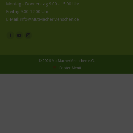
Montag - Donnerstag 9.00 - 15.00 Uhr
Freitag 9.00-12.00 Uhr
E-Mail:
info@MutMacherMenschen.de
Facebook
YouTube
Instagram
page
page
page
opens
opens
opens
© 2026 MutMacherMenschen e.G.
in
in
in
Footer-Menü
new
new
new
window
window
window