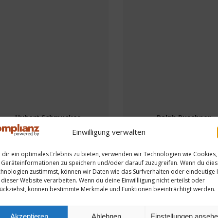
Hubert Schmucker
Ralph Puschner
Aufsichtsratsvorsitzender
Aufsichtsrat
Einwilligung verwalten
dir ein optimales Erlebnis zu bieten, verwenden wir Technologien wie Cookies,
Geräteinformationen zu speichern und/oder darauf zuzugreifen. Wenn du die
hnologien zustimmst, können wir Daten wie das Surfverhalten oder eindeutige 
 dieser Website verarbeiten. Wenn du deine Einwillligung nicht erteilst oder
ückziehst, können bestimmte Merkmale und Funktionen beeinträchtigt werden.
Akzeptieren
Ablehnen
Einstellungen anseh