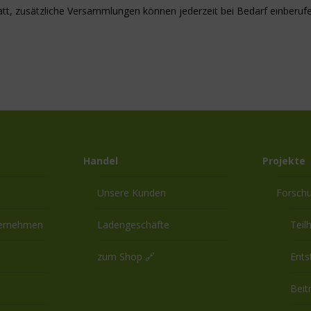
tatt, zusätzliche Versammlungen können jederzeit bei Bedarf einberuf
Handel
Projekte
Unsere Kunden
Forsch
ternehmen
Ladengeschäfte
Teil
zum Shop 🔗
Ents
Beit