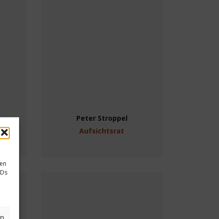
Peter Stroppel
Aufsichtsrat
sen
IDs
en