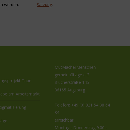
en werden.
Satzung
.
MutMacherMenschen
gemeinnützige e.G.
ungsprojekt Tape
Blücherstraße 145
86165 Augsburg
habe am Arbeitsmarkt
Telefon:
+49 (0) 821 54 38 64
tigmatisierung
84
erreichbar:
räge
Montag - Donnerstag 9.00 -