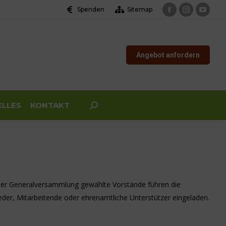
Spenden
Sitemap
Facebook
Instagram
YouTu
page
page
page
opens
opens
opens
Angebot anfordern
in
in
in
new
new
new
window
window
windo
ELLES
KONTAKT
Search:
 der Generalversammlung gewählte Vorstände führen die
er, Mitarbeitende oder ehrenamtliche Unterstützer eingeladen.