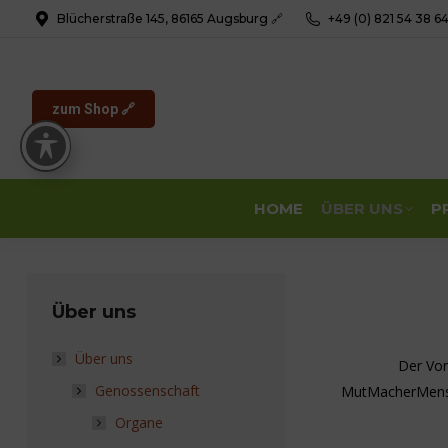
Blücherstraße 145, 86165 Augsburg 🔗
+49 (0) 821 54 38 6
zum Shop 🔗
HOME
ÜBER UNS
P
Über uns
Über uns
Der Vor
Genossenschaft
MutMacherMensch
Organe