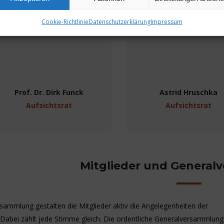
Cookie-Richtlinie
Datenschutzerklärung
Impressum
Prof. Dr. Dirk Funck
Astrid Hruschka
Aufsichtsrat
Aufsichtsrat
Mitglieder und Genera
sammlung gestalten die Mitglieder aktiv die Angelegenheiten der
Dabei zählt jede Stimme gleich. Die ordentliche Generalversammlung 