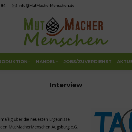
4 84
info@MutMacherMenschen.de
RODUKTION
HANDEL
JOBS/ZUVERDIENST
AKTU
Interview
elmäßig über die neuesten Ergebnisse
it den MutMacherMenschen Augsburg e.G.