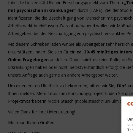
führt die Universität Ulm ein Forschungsprojekt zum Thema
„Te
mit psychischen Erkrankungen“
durch (TAPE). Ziel der Studie
identifizieren, die die Beschäftigung von Menschen mit psychis
Arbeitsmarkt beeinflussen. Darauf aufbauend wollen wir Maßna
Arbeitgebern bei der Beschäftigung von psychisch erkrankten Pe
Mit diesem Schreiben laden wir Sie als Arbeitgeber sehr herzlich 
unterstützen, indem Sie sich für ein
ca. 30-45
minütiges Inter
Online Fragebogen
ausfüllen. Dabei spielt es keine Rolle, ob 
Erkrankungen haben oder nicht. Selbstverständlich erfolgt die Bef
unsere Anfrage auch gerne an andere Arbeitgeber weiter.
Um einen ersten Überblick zu bekommen, bitten wir Sie,
fünf k
Ihnen melden. Mehr Infos zum Forschungsprojekt finden Sie unt
Projektmitarbeiterin Nicole Stasch (
nicole.stasch@uni-ulm.de
).
Vielen Dank für Ihre Unterstützung!
Um 
Mit freundlichen Grüßen
um 
Tec