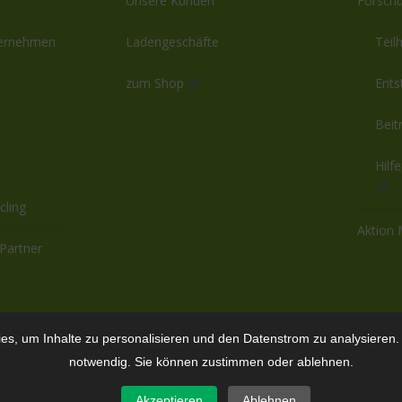
Unsere Kunden
Forsch
ternehmen
Ladengeschäfte
Teil
zum Shop
Ents
Beit
Hilf
cling
Aktion
Partner
s, um Inhalte zu personalisieren und den Datenstrom zu analysieren. E
notwendig. Sie können zustimmen oder ablehnen.
Akzeptieren
Ablehnen