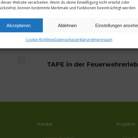
 dieser Website verarbeiten. Wenn du deine Einwillligung nicht erteilst oder
ückziehst, können bestimmte Merkmale und Funktionen beeinträchtigt werden.
30. April 2023
Akzeptieren
Ablehnen
Einstellungen anseh
Cookie-Richtlinie
Datenschutzerklärung
Impressum
Nächster
TAPE in der Feuerwehrerleb
Beitrag:
Handel
Projekte