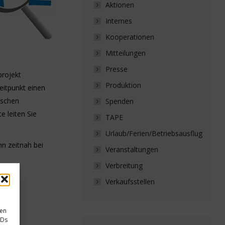
Aktionen
Internes
Kooperationen
Mitteilungen
Presse
projekt
Produktion
eitpunkt einen
ischen
Spenden
e leiten Sie
TAPE
Urlaub/Ferien/Betriebsausflug
n zeitnah bei
Veranstaltungen
Verbreitung
Verkaufsstellen
sen
IDs