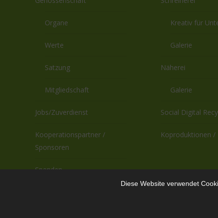
Genossenschaft
Schreinerei
Organe
Kreativ für Un
Werte
Galerie
Satzung
Näherei
Mitgliedschaft
Galerie
Jobs/Zuverdienst
Social Digital Recy
Kooperationspartner /
Koproduktionen / 
Sponsoren
Spenden
Diese Website verwendet Cookie