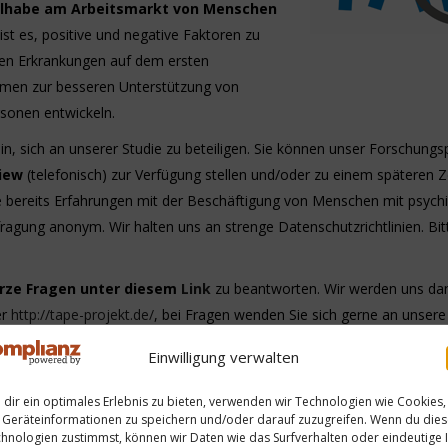
ilhabe am Arbeitsmarkt von Menschen
 ist es, positive und negative Faktoren zu
chen Erkrankungen auf dem ersten
hmen zur besseren Unterstützung von
rsonen entwickeln.
ein, sich an unserer Studie zu beteiligen. Sie können unser Forschungs
view
(telefonisch) zur Verfügung stellen und/oder zu einem späteren Z
Sie bereits Erfahrungen mit der Beschäftigung von Menschen mit psych
ragung anonym. Wir halten uns an strenge Datenschutzrichtlinien. Bitt
urze Fragen unter diesem
Link
zu beantworten. Wir werden uns dan
er
http://tape-projekt.de/
, bei Fragen wenden Sie sich gerne an unsere
Einwilligung verwalten
dir ein optimales Erlebnis zu bieten, verwenden wir Technologien wie Cookies,
Geräteinformationen zu speichern und/oder darauf zuzugreifen. Wenn du die
hnologien zustimmst, können wir Daten wie das Surfverhalten oder eindeutige 