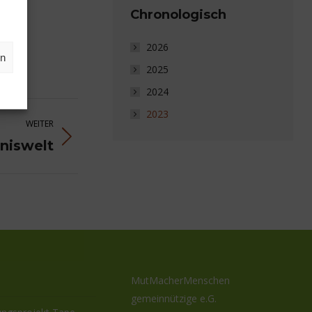
Chronologisch
2026
en
2025
2024
2023
WEITER
niswelt
MutMacherMenschen
gemeinnützige e.G.