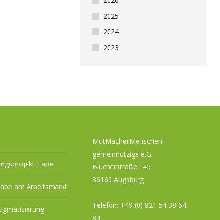
2026
2025
2024
2023
MutMacherMenschen
gemeinnützige e.G.
ungsprojekt Tape
Blücherstraße 145
86165 Augsburg
habe am Arbeitsmarkt
Telefon:
+49 (0) 821 54 38 64
tigmatisierung
84