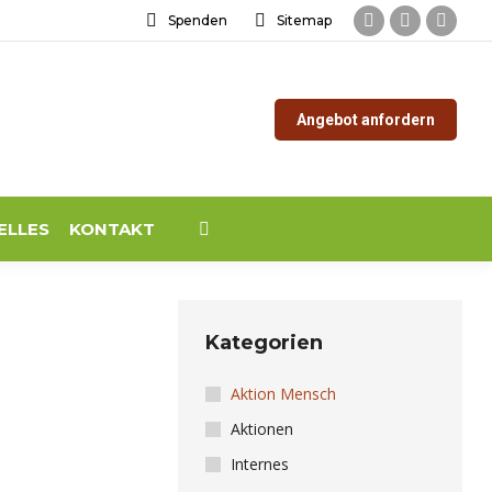
Spenden
Sitemap
Facebook
Instagram
YouTu
page
page
page
opens
opens
opens
Angebot anfordern
in
in
in
new
new
new
window
window
windo
ELLES
KONTAKT
Search:
Kategorien
Aktion Mensch
Aktionen
Internes