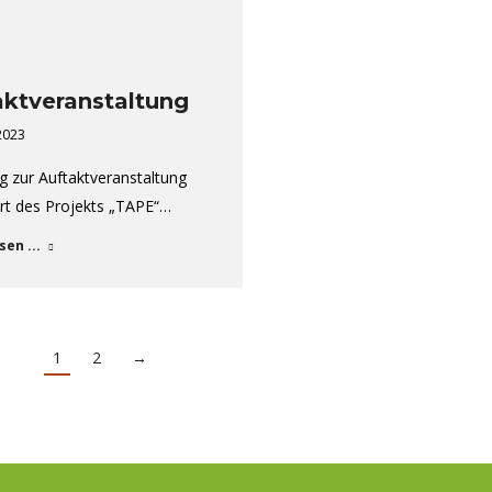
aktveranstaltung
 2023
g zur Auftaktveranstaltung
rt des Projekts „TAPE“…
sen ...
1
2
→