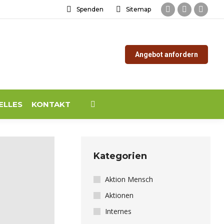
Spenden
Sitemap
Facebook
Instagram
YouTu
page
page
page
opens
opens
opens
Angebot anfordern
in
in
in
new
new
new
window
window
windo
ELLES
KONTAKT
Search:
Kategorien
Aktion Mensch
Aktionen
Internes