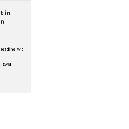
t in
en
_Headline_Widget“]
i zwei