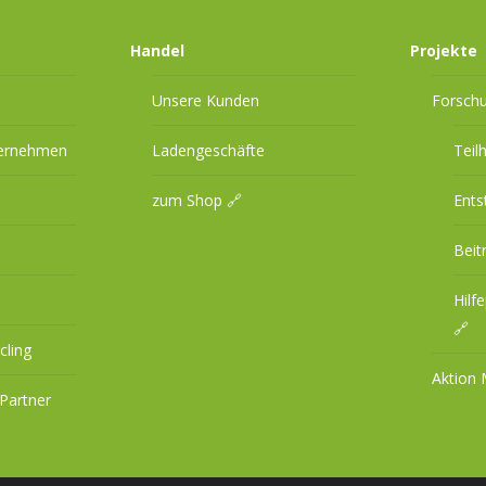
Handel
Projekte
Unsere Kunden
Forsch
ternehmen
Ladengeschäfte
Teil
zum Shop 🔗
Ents
Beit
Hilf
🔗
cling
Aktion
Partner