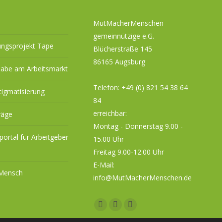
MutMacherMenschen
gemeinnützige e.G.
ungsprojekt Tape
Blücherstraße 145
86165 Augsburg
habe am Arbeitsmarkt
Telefon:
+49 (0) 821 54 38 64
tigmatisierung
84
erreichbar:
räge
Montag - Donnerstag 9.00 -
eportal für Arbeitgeber
15.00 Uhr
Freitag 9.00-12.00 Uhr
E-Mail:
 Mensch
info@MutMacherMenschen.de
Facebook
YouTube
Instagram