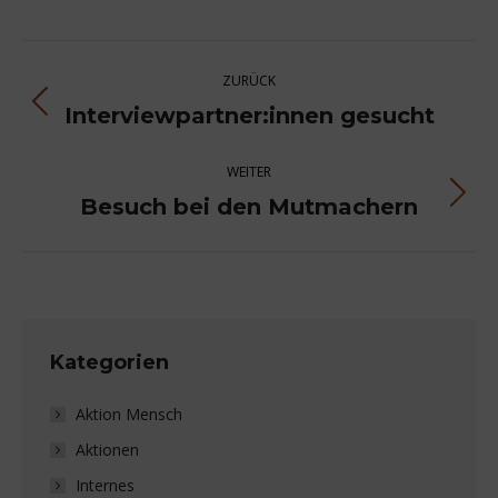
Kommentarnavigation
ZURÜCK
Interviewpartner:innen gesucht
Vorheriger
Beitrag:
WEITER
Besuch bei den Mutmachern
Nächster
Beitrag:
Kategorien
Aktion Mensch
Aktionen
Internes