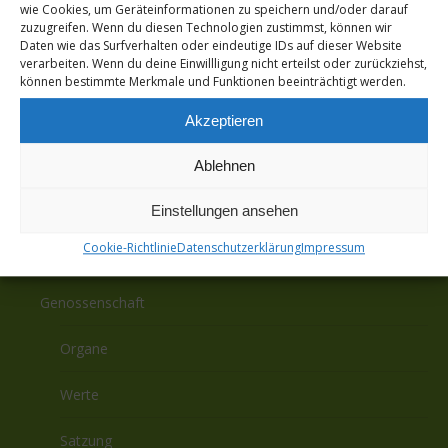
wie Cookies, um Geräteinformationen zu speichern und/oder darauf
2026
zuzugreifen. Wenn du diesen Technologien zustimmst, können wir
2025
Daten wie das Surfverhalten oder eindeutige IDs auf dieser Website
verarbeiten. Wenn du deine Einwillligung nicht erteilst oder zurückziehst,
2024
können bestimmte Merkmale und Funktionen beeinträchtigt werden.
2023
Akzeptieren
Ablehnen
Einstellungen ansehen
Cookie-Richtlinie
Datenschutzerklärung
Impressum
Über uns
Genossenschaft
Organe
Werte
Satzung