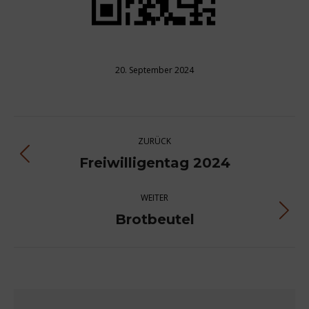
20. September 2024
Kommentarnavigation
ZURÜCK
Freiwilligentag 2024
Vorheriger
Beitrag:
WEITER
Brotbeutel
Nächster
Beitrag: