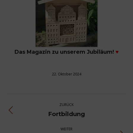
Das
Magazin
zu unserem Jubiläum!
♥
22. Oktober 2024
Kommentarnavigation
ZURÜCK
Fortbildung
Vorheriger
Beitrag:
WEITER