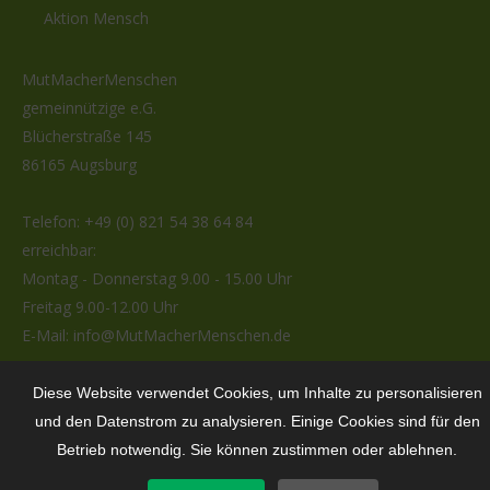
Aktion Mensch
MutMacherMenschen
gemeinnützige e.G.
Blücherstraße 145
86165 Augsburg
Telefon:
+49 (0) 821 54 38 64 84
erreichbar:
Montag - Donnerstag 9.00 - 15.00 Uhr
Freitag 9.00-12.00 Uhr
E-Mail:
info@MutMacherMenschen.de
Diese Website verwendet Cookies, um Inhalte zu personalisieren
Facebook
YouTube
Instagram
und den Datenstrom zu analysieren. Einige Cookies sind für den
page
page
page
Betrieb notwendig. Sie können zustimmen oder ablehnen.
opens
opens
opens
© 2026 MutMacherMenschen e.G.