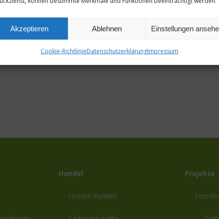
ückziehst, können bestimmte Merkmale und Funktionen beeinträchtigt werden.
Akzeptieren
Ablehnen
Einstellungen anseh
Cookie-Richtlinie
Datenschutzerklärung
Impressum
Handel
Projekte
Unsere Kunden
Forsch
ternehmen
Ladengeschäfte
Teil