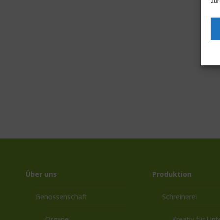
zur
Über uns
Produktion
Genossenschaft
Schreinerei
Organe
Kreativ für Un