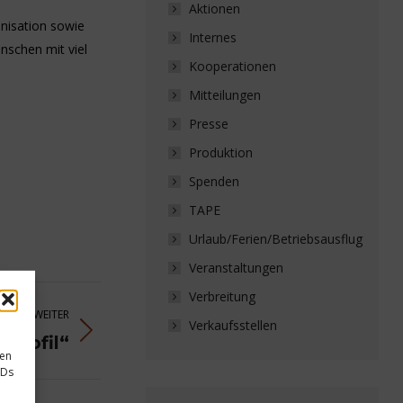
Aktionen
nisation sowie
Internes
nschen mit viel
Kooperationen
Mitteilungen
Presse
Produktion
Spenden
TAPE
Urlaub/Ferien/Betriebsausflug
Veranstaltungen
Verbreitung
WEITER
Verkaufsstellen
Profil“
sen
IDs