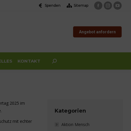
Spenden
Sitemap
Facebook
Instagram
YouTu
page
page
page
opens
opens
opens
Angebot anfordern
in
in
in
new
new
new
window
window
windo
ELLES
KONTAKT
Search:
rtag 2025 im
Kategorien
.
schutz mit echter
Aktion Mensch