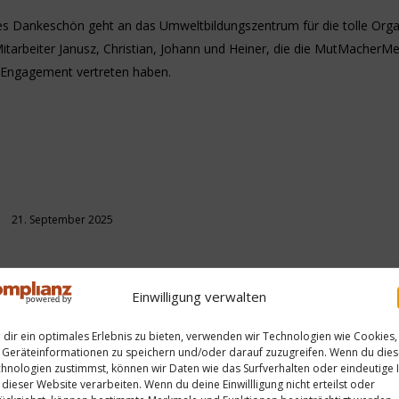
hes Dankeschön geht an das Umweltbildungszentrum für die tolle Orga
itarbeiter Janusz, Christian, Johann und Heiner, die die MutMacherMe
 Engagement vertreten haben.
21. September 2025
Einwilligung verwalten
en
Nächster
Die MutMacherMenschen im „
dir ein optimales Erlebnis zu bieten, verwenden wir Technologien wie Cookies,
Geräteinformationen zu speichern und/oder darauf zuzugreifen. Wenn du die
Beitrag:
hnologien zustimmst, können wir Daten wie das Surfverhalten oder eindeutige 
 dieser Website verarbeiten. Wenn du deine Einwillligung nicht erteilst oder