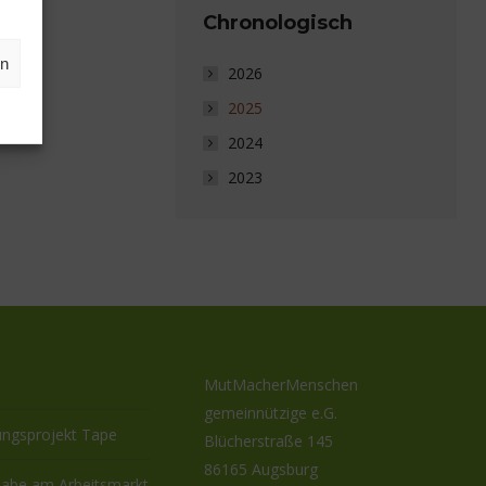
Chronologisch
en
2026
2025
2024
2023
MutMacherMenschen
gemeinnützige e.G.
ungsprojekt Tape
Blücherstraße 145
86165 Augsburg
habe am Arbeitsmarkt