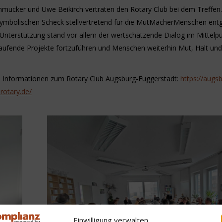
hmucker und Uwe Beikirch vertraten den Rotary Club bei dem Treffen.
ymbolischen Scheck stellvertretend für die MutMacherMenschen ent
n Unterstützung stand vor allem der wertschätzende Dialog im Mittelp
, laufende Projekte fortzuführen und Menschen weiterhin Mut, Halt un
e Informationen zum Rotary Club Augsburg-Fuggerstadt:
https://augs
rotary.de/
Einwilligung verwalten