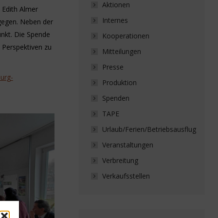
Aktionen
 Edith Almer
Internes
gegen. Neben der
unkt. Die Spende
Kooperationen
d Perspektiven zu
Mitteilungen
Presse
burg-
Produktion
Spenden
TAPE
Urlaub/Ferien/Betriebsausflug
Veranstaltungen
Verbreitung
Verkaufsstellen