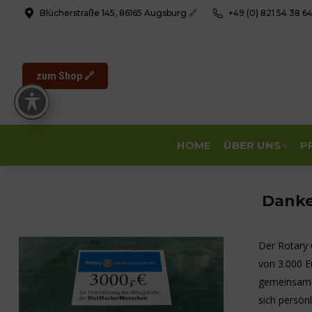
Blücherstraße 145, 86165 Augsburg 🔗
+49 (0) 821 54 38 6
zum Shop 🔗
HOME
ÜBER UNS
P
Danke
Der Rotary
von 3.000 Eu
gemeinsame
sich persön