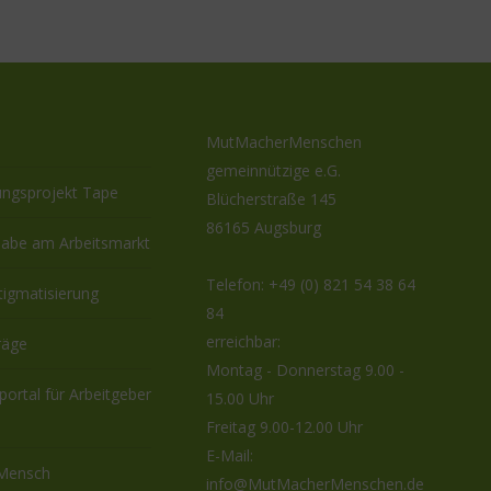
MutMacherMenschen
gemeinnützige e.G.
ungsprojekt Tape
Blücherstraße 145
86165 Augsburg
habe am Arbeitsmarkt
Telefon:
+49 (0) 821 54 38 64
tigmatisierung
84
erreichbar:
räge
Montag - Donnerstag 9.00 -
eportal für Arbeitgeber
15.00 Uhr
Freitag 9.00-12.00 Uhr
E-Mail:
 Mensch
info@MutMacherMenschen.de