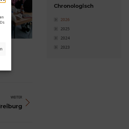
Chronologisch
sen
2026
IDs
2025
2024
2023
en
WEITER
Freiburg