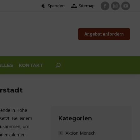
Spenden
Sitemap
Facebook
Instagram
YouTu
page
page
page
opens
opens
opens
Angebot anfordern
in
in
in
new
new
new
window
window
windo
ELLES
KONTAKT
Search:
rstadt
pende in Höhe
Kategorien
esetzt. Bei einem
n zusammen, um
Aktion Mensch
nnenzulernen.