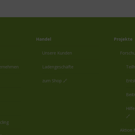
Handel
Projekte
Unsere Kunden
Forsch
ternehmen
Ladengeschäfte
Teil
zum Shop 🔗
Ents
Beit
Hilf
🔗
cling
Aktion