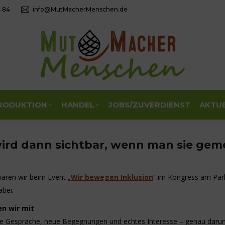
4 84
info@MutMacherMenschen.de
RODUKTION
HANDEL
JOBS/ZUVERDIENST
AKTU
wird dann sichtbar, wenn man sie gem
aren wir beim Event „
Wir bewegen Inklusion
“ im Kongress am Par
abei.
n wir mit
che Gespräche, neue Begegnungen und echtes Interesse – genau darum