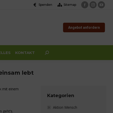
Spenden
Sitemap
Facebook
Instagram
YouTu
page
page
page
opens
opens
opens
Angebot anfordern
in
in
in
new
new
new
window
window
windo
ELLES
KONTAKT
Search:
einsam lebt
k mit einem
Kategorien
Aktion Mensch
 geht’s.