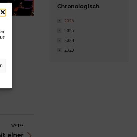
Chronologisch
2026
2025
sen
IDs
2024
2023
en
WEITER
it einer