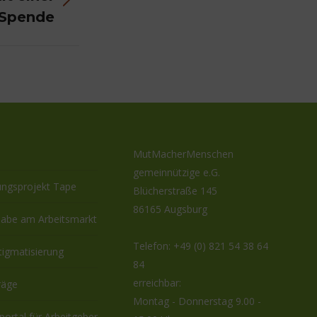
 Spende
MutMacherMenschen
gemeinnützige e.G.
ungsprojekt Tape
Blücherstraße 145
86165 Augsburg
habe am Arbeitsmarkt
Telefon:
+49 (0) 821 54 38 64
tigmatisierung
84
erreichbar:
räge
Montag - Donnerstag 9.00 -
eportal für Arbeitgeber