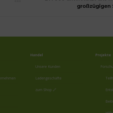
Nächster
großzügigen
Beitrag:
Handel
Projekte
Unsere Kunden
Forsch
ternehmen
Ladengeschäfte
Teil
zum Shop 🔗
Ents
Beit
Hilf