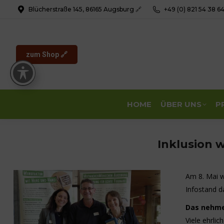
Blücherstraße 145, 86165 Augsburg 🔗
+49 (0) 821 54 38 6
zum Shop 🔗
HOME
ÜBER UNS
P
Inklusion 
Am 8. Mai w
Infostand d
Das nehme
Viele ehrli