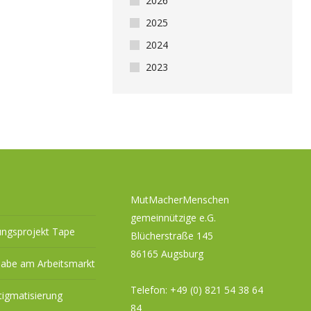
2026
2025
2024
2023
MutMacherMenschen
gemeinnützige e.G.
ungsprojekt Tape
Blücherstraße 145
86165 Augsburg
habe am Arbeitsmarkt
Telefon:
+49 (0) 821 54 38 64
tigmatisierung
84