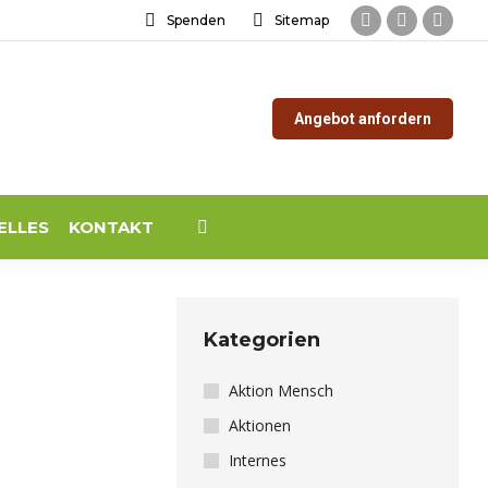
Spenden
Sitemap
Facebook
Instagram
YouTu
page
page
page
opens
opens
opens
Angebot anfordern
in
in
in
new
new
new
window
window
windo
ELLES
KONTAKT
Search:
Kategorien
Aktion Mensch
Aktionen
Internes